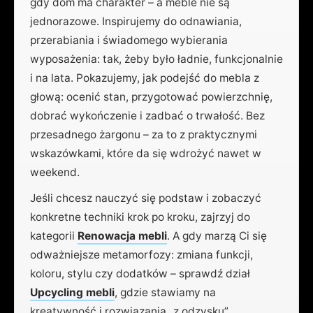
gdy dom ma charakter – a meble nie są
jednorazowe. Inspirujemy do odnawiania,
przerabiania i świadomego wybierania
wyposażenia: tak, żeby było ładnie, funkcjonalnie
i na lata. Pokazujemy, jak podejść do mebla z
głową: ocenić stan, przygotować powierzchnię,
dobrać wykończenie i zadbać o trwałość. Bez
przesadnego żargonu – za to z praktycznymi
wskazówkami, które da się wdrożyć nawet w
weekend.
Jeśli chcesz nauczyć się podstaw i zobaczyć
konkretne techniki krok po kroku, zajrzyj do
kategorii
Renowacja mebli
. A gdy marzą Ci się
odważniejsze metamorfozy: zmiana funkcji,
koloru, stylu czy dodatków – sprawdź dział
Upcycling mebli
, gdzie stawiamy na
kreatywność i rozwiązania „z odzysku”.