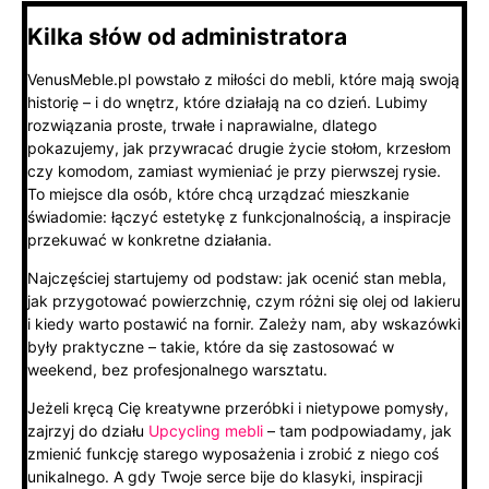
Kilka słów od administratora
VenusMeble.pl powstało z miłości do mebli, które mają swoją
historię – i do wnętrz, które działają na co dzień. Lubimy
rozwiązania proste, trwałe i naprawialne, dlatego
pokazujemy, jak przywracać drugie życie stołom, krzesłom
czy komodom, zamiast wymieniać je przy pierwszej rysie.
To miejsce dla osób, które chcą urządzać mieszkanie
świadomie: łączyć estetykę z funkcjonalnością, a inspiracje
przekuwać w konkretne działania.
Najczęściej startujemy od podstaw: jak ocenić stan mebla,
jak przygotować powierzchnię, czym różni się olej od lakieru
i kiedy warto postawić na fornir. Zależy nam, aby wskazówki
były praktyczne – takie, które da się zastosować w
weekend, bez profesjonalnego warsztatu.
Jeżeli kręcą Cię kreatywne przeróbki i nietypowe pomysły,
zajrzyj do działu
Upcycling mebli
– tam podpowiadamy, jak
zmienić funkcję starego wyposażenia i zrobić z niego coś
unikalnego. A gdy Twoje serce bije do klasyki, inspiracji