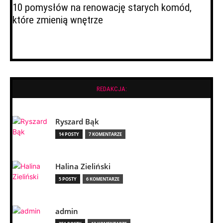
10 pomysłów na renowację starych komód,
które zmienią wnętrze
REDAKCJA:
Ryszard Bąk
14 POSTY
7 KOMENTARZE
Halina Zieliński
5 POSTY
6 KOMENTARZE
admin