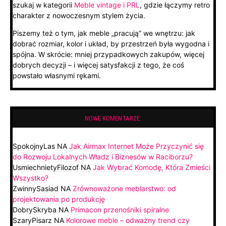
szukaj w kategorii
Meble vintage i PRL
, gdzie łączymy retro
charakter z nowoczesnym stylem życia.
Piszemy też o tym, jak meble „pracują” we wnętrzu: jak
dobrać rozmiar, kolor i układ, by przestrzeń była wygodna i
spójna. W skrócie: mniej przypadkowych zakupów, więcej
dobrych decyzji – i więcej satysfakcji z tego, że coś
powstało własnymi rękami.
NOWE KOMENTARZE:
SpokojnyLas
NA
Jak Airmax Internet Może Przyczynić się
do Rozwoju Lokalnych Władz i Biznesów w Raciborzu?
UsmiechnietyFilozof
NA
Jak Wybrać Komodę, Która Zmieści
Wszystko?
ZwinnySasiad
NA
Zrównoważone meblarstwo: od
projektowania po produkcję
DobrySkryba
NA
Primacon przenośniki spiralne
SzaryPisarz
NA
Kolorowe meble – odważny trend czy