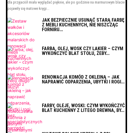
dla przyjaciół miała wyglądać pięknie, ale po godzinie na marmurowym blacie
pojawiły się matowe kręgi...
JAK BEZPIECZNIE USUNĄĆ STARĄ FARBĘ
Z MEBLI KUCHENNYCH, NIE NISZCZĄC
FORNIRU...
FARBA, OLEJ, WOSK CZY LAKIER – CZYM
WYKOŃCZYĆ BLAT STOŁU, ŻEBY...
RENOWACJA KOMÓD Z OKLEINĄ – JAK
NAPRAWIĆ ODPARZENIA, UBYTKI I ROGI...
FARBY, OLEJE, WOSKI: CZYM WYKOŃCZYĆ
BLAT KUCHENNY Z LITEGO DREWNA, BY...